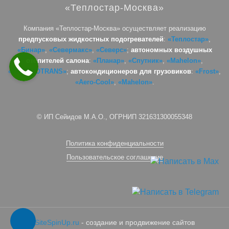
«Теплостар-Москва»
Компания «Теплостар-Москва» осуществляет реализацию
предпусковых жидкостных подогревателей
:
«Теплостар»
,
«Бинар»
,
«Севермакс»
,
«Северс»
;
автономных воздушных
отопителей салона
:
«Планар»
,
«Спутник»
,
«Mahelon»
,
«THERMOTRANS»
;
автокондиционеров для грузовиков
:
«Frost»
,
«Aero-Cool»
,
«Mahelon»
.
© ИП Сейидов М.А.О., ОГРНИП 321631300055348
Политика конфиденциальности
Пользовательское соглашение
SiteSpinUp.ru
- создание и продвижение сайтов