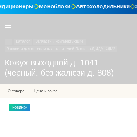
ндиционеры
Моноблоки
Автохолодильники
Каталог
Запчасти и комплектующие
Запчасти для автономных отопителей Планар 4Д, 4ДМ, 4ДМ2
Кожух выходной д. 1041
(черный, без жалюзи д. 808)
О товаре
Цена и заказ
НОВИНКА