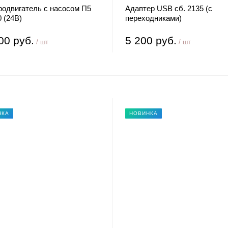
родвигатель с насосом П5
Адаптер USB сб. 2135 (с
0 (24В)
переходниками)
00 руб.
5 200 руб.
/ шт
/ шт
НКА
НОВИНКА