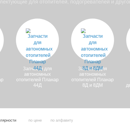
плектующие для отопителей, подогревателей и друго
Запчасти для
Запчасти для
автономных
автономных
ар
отопителей Планар
отопителей Планар
44Д
8Д и 8ДМ
д
улярности
по цене
по алфавиту