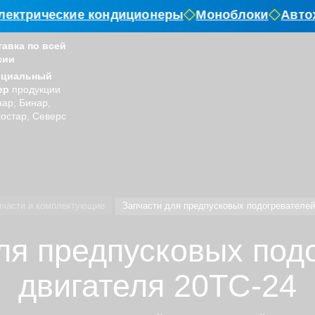
ктрические кондиционеры
Моноблоки
Автох
тавка по всей
сии
циальный
ер
продукции
ар, Бинар,
остар, Северс
пчасти и комплектующие
Запчасти для предпусковых подогревателей
ля предпусковых под
двигателя 20ТС-24