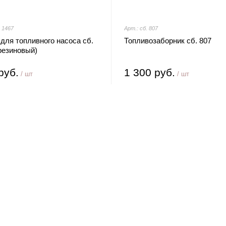
. 1467
Арт.: сб. 807
для топливного насоса сб.
Топливозаборник сб. 807
резиновый)
руб.
1 300 руб.
/ шт
/ шт