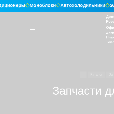
иционеры
Моноблоки
Автохолодильники
Эле
Дос
Рос
Например,
Офи
воздушный
Найти
в каталоге
дил
отопитель
План
Тепл
Каталог
За
Запчасти д