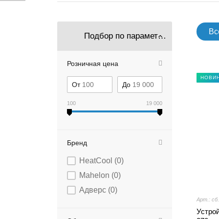
Вс
Подбор по параметрам
Розничная цена
НОВИ
От
До
100
19 000
Бренд
HeatCool (
0
)
Mahelon (
0
)
Адверс (
0
)
Арт.: сб
Устрой