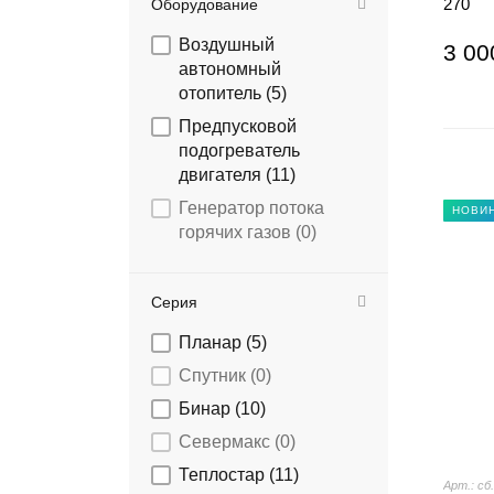
270
Оборудование
Воздушный
3 00
автономный
отопитель (
5
)
Предпусковой
подогреватель
двигателя (
11
)
Генератор потока
НОВИ
горячих газов (
0
)
Серия
Планар (
5
)
Спутник (
0
)
Бинар (
10
)
Севермакс (
0
)
Теплостар (
11
)
Арт.: сб