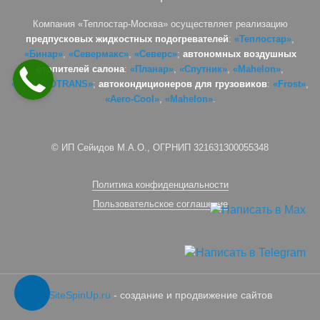
Компания «Теплостар-Москва» осуществляет реализацию
предпусковых жидкостных подогревателей
:
«Теплостар»
,
«Бинар»
,
«Севермакс»
,
«Северс»
;
автономных воздушных
отопителей салона
:
«Планар»
,
«Спутник»
,
«Mahelon»
,
«THERMOTRANS»
;
автокондиционеров для грузовиков
:
«Frost»
,
«Aero-Cool»
,
«Mahelon»
.
© ИП Сейидов М.А.О., ОГРНИП 321631300055348
Политика конфиденциальности
Пользовательское соглашение
SiteSpinUp.ru
- создание и продвижение сайтов