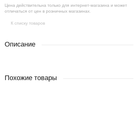
Цена действительна только для интернет-магазина и может
отличаться от цен в розничных магазинах.
К списку товаров
Описание
Похожие товары
НОВИНКА
НОВИНКА
Фланец Ø 75мм д. 4936
Камера сгорания сб. 1503
Сетка сб. 869
Кронштейн (для установки отопителя на катера и яхты)