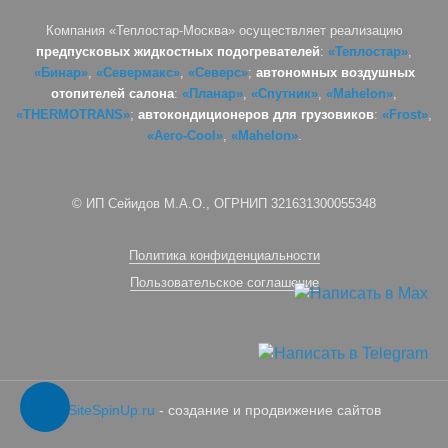
Компания «Теплостар-Москва» осуществляет реализацию
предпусковых жидкостных подогревателей
:
«Теплостар»
,
«Бинар»
,
«Севермакс»
,
«Северс»
;
автономных воздушных
отопителей салона
:
«Планар»
,
«Спутник»
,
«Mahelon»
,
«THERMOTRANS»
;
автокондиционеров для грузовиков
:
«Frost»
,
«Aero-Cool»
,
«Mahelon»
.
© ИП Сейидов М.А.О., ОГРНИП 321631300055348
Политика конфиденциальности
Пользовательское соглашение
SiteSpinUp.ru
- создание и продвижение сайтов