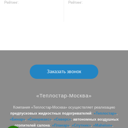
Рейтинг:
Рейтинг:
В корзину
В корзину
Заказать звонок
«Теплостар-Москва»
Компания «Теплостар-Москва» осуществляет реализацию
предпусковых жидкостных подогревателей
:
«Теплостар»
,
«Бинар»
,
«Севермакс»
,
«Северс»
;
автономных воздушных
отопителей салона
:
«Планар»
,
«Спутник»
,
«Mahelon»
,