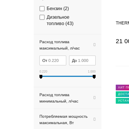
Бензин (
2
)
Дизельное
THERM
топливо (
43
)
21 0
Расход топлива
максимальный, л/час
От
До
0.220
1.000
ХИТ 
Расход топлива
ДОСТА
минимальный, л/час
УСТАН
Потребляемая мощность
максимальная, Вт