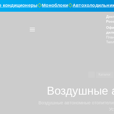
кондиционеры
Моноблоки
Автохолодильники
Дос
Рос
Например,
Офи
воздушный
Найти
в каталоге
дил
отопитель
План
Тепл
Каталог
Воздушные а
Воздушные автономные отопители д
Ус