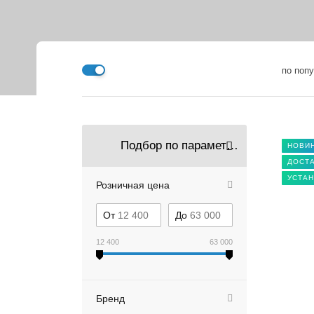
по поп
Подбор по параметрам
НОВИ
ДОСТА
УСТАН
Розничная цена
От
До
12 400
63 000
Бренд