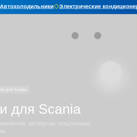
втохолодильники
Электрические кондиционер
ли для Scania
и для Scania
омобилей, автобусов, спецтехники.
ии.