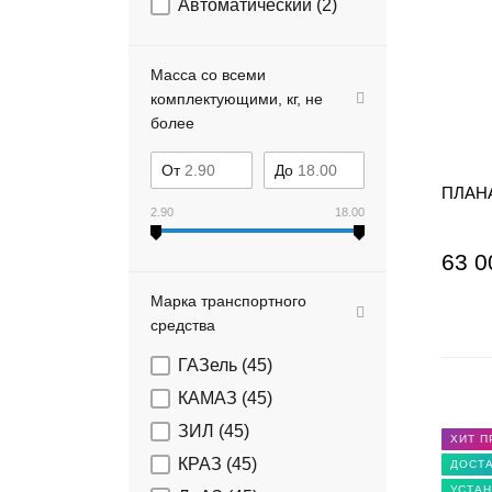
Автоматический (
2
)
Масса со всеми
комплектующими, кг, не
более
От
До
ПЛАНА
2.90
18.00
63 0
Марка транспортного
средства
ГАЗель (
45
)
КАМАЗ (
45
)
ЗИЛ (
45
)
ХИТ 
КРАЗ (
45
)
ДОСТА
УСТАН