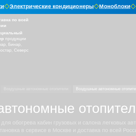
Электрические кондиционеры
Моноблоки
А
тавка по всей
сии
циальный
ер
продукции
ар, Бинар,
остар, Северс
Воздушные автономные отопители
Воздушные автономные отопите
втономные отопител
ля обогрева кабин грузовых и салона легковых авт
тановка в сервисе в Москве и доставка по всей Росс