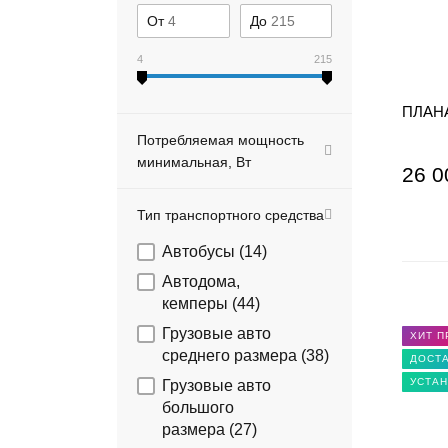
От
До
4
215
ПЛАНА
Потребляемая мощность
минимальная, Вт
26 0
Тип транспортного средства
Автобусы (
14
)
Автодома,
кемперы (
44
)
Грузовые авто
ХИТ 
среднего размера (
38
)
ДОСТА
УСТАН
Грузовые авто
большого
размера (
27
)