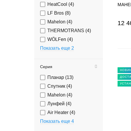
HeatCool (
4
)
MAHEL
LF Bros (
8
)
Mahelon (
4
)
12 4
THERMOTRANS (
4
)
WÖLFen (
4
)
Показать еще 2
Серия
НОВИ
Планар (
13
)
ДОСТА
УСТАН
Спутник (
4
)
Mahelon (
4
)
Лунфей (
4
)
Air Heater (
4
)
Показать еще 4