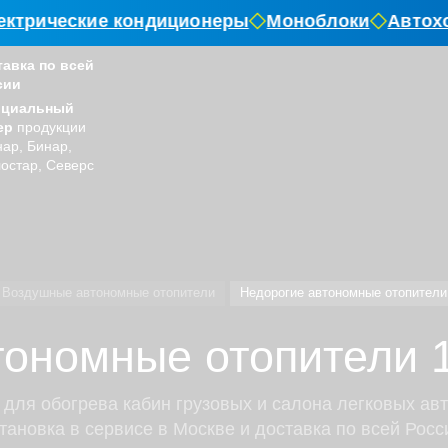
трические кондиционеры
Моноблоки
Автохол
тавка по всей
сии
циальный
ер
продукции
ар, Бинар,
остар, Северс
Воздушные автономные отопители
Недорогие автономные отопители
тономные отопители 
ля обогрева кабин грузовых и салона легковых авт
тановка в сервисе в Москве и доставка по всей Росс