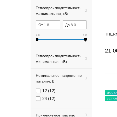
Теплопроизводительность
максимальная, кВт
От
До
THERM
1.8
8.0
21 0
Теплопроизводительность
минимальная, кВт
Номинальное напряжение
питания, В
12 (
12
)
ДОСТА
24 (
12
)
УСТАН
Применяемое топливо