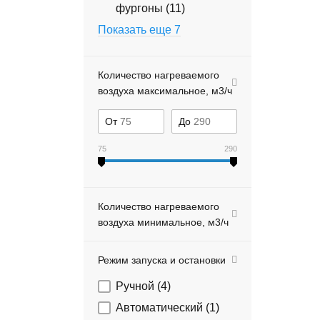
фургоны (
11
)
Показать еще 7
Количество нагреваемого
воздуха максимальное, м3/ч
От
До
75
290
Количество нагреваемого
воздуха минимальное, м3/ч
Режим запуска и остановки
Ручной (
4
)
Автоматический (
1
)