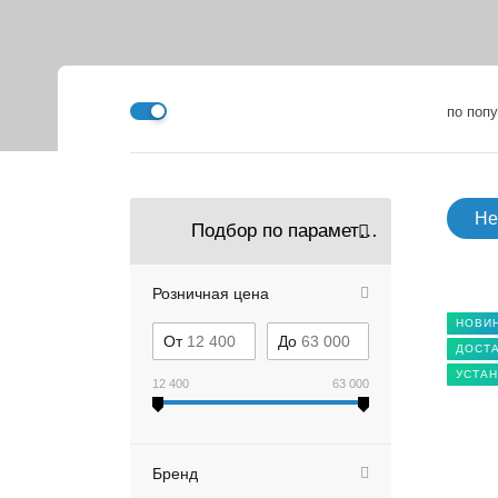
по поп
Не
Подбор по параметрам
Розничная цена
НОВИ
От
До
ДОСТА
УСТАН
12 400
63 000
Бренд