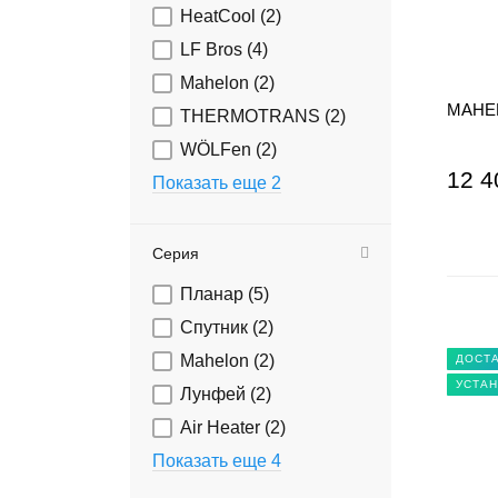
HeatCool (
2
)
LF Bros (
4
)
Mahelon (
2
)
MAHEL
THERMOTRANS (
2
)
WÖLFen (
2
)
12 4
Показать еще 2
Серия
Планар (
5
)
Спутник (
2
)
Mahelon (
2
)
ДОСТА
УСТАН
Лунфей (
2
)
Air Heater (
2
)
Показать еще 4