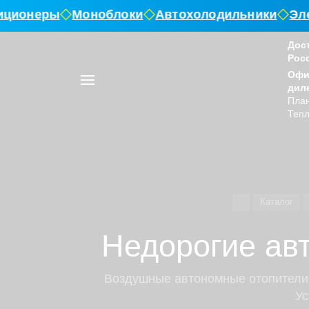
ционеры
Моноблоки
Автохолодильники
Элек
Дос
Рос
Например,
Офи
воздушный
Найти
в каталоге
дил
отопитель
План
Тепл
Каталог
Недорогие ав
Воздушные автономные отопители д
Ус