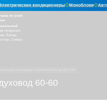
лектрические кондиционеры
Моноблоки
Авто
тавка по всей
сии
циальный
ер
продукции
ар, Бинар,
остар, Северс
части для автономных отопителей Планар 2Д-12/24
духовод 60-60