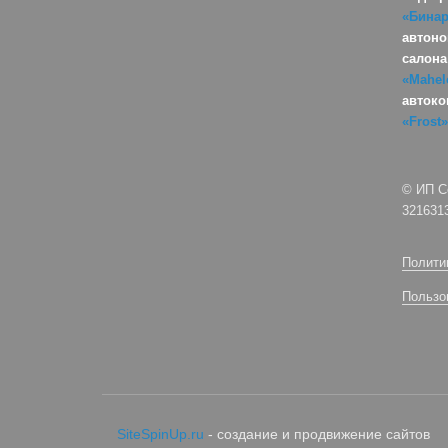
«Бина
автоно
салона
«Mahel
автоко
«Frost»
© ИП С
321631
Полити
Пользо
SiteSpinUp.ru
- создание и продвижение сайтов