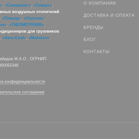
О КОМПАНИИ
р»
,
«Севермакс»
,
«Северс»
;
мных воздушных отопителей
ДОСТАВКА И ОПЛАТА
:
«Планар»
,
«Спутник»
,
on»
,
«THERMOTRANS»
;
БРЕНДЫ
ндиционеров для грузовиков
:
,
«Aero-Cool»
,
«Mahelon»
.
БЛОГ
КОНТАКТЫ
ейидов М.А.О., ОГРНИП
300055348
ка конфиденциальности
вательское соглашение