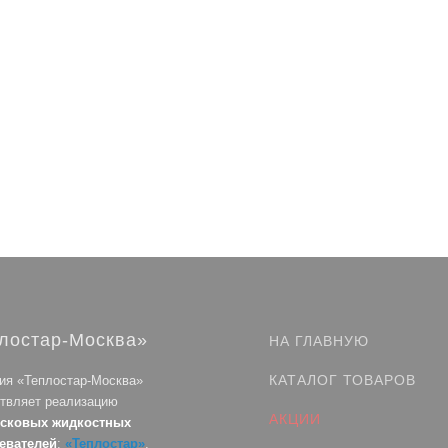
лостар-Москва»
НА ГЛАВНУЮ
КАТАЛОГ ТОВАРОВ
ия «Теплостар-Москва»
твляет реализацию
АКЦИИ
усковых жидкостных
евателей
:
«Теплостар»
,