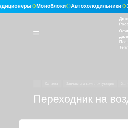
ндиционеры
Моноблоки
Автохолодильники
Э
Дос
Рос
Например,
Офи
воздушный
Найти
в каталоге
дил
отопитель
План
Тепл
Каталог
Запчасти и комплектующие
Зап
Переходник на воз