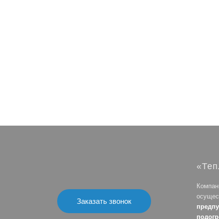
«Теп
Компан
осущес
Заказать звонок
предп
подогр