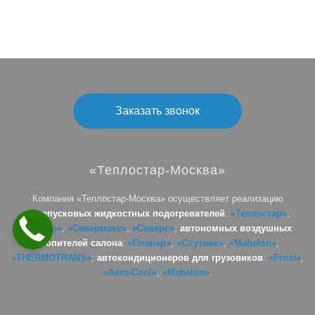
Заказать звонок
«Теплостар-Москва»
Компания «Теплостар-Москва» осуществляет реализацию
предпусковых жидкостных подогревателей
:
«Теплостар»
,
«Бинар»
,
«Севермакс»
,
«Северс»
;
автономных воздушных
отопителей салона
:
«Планар»
,
«Спутник»
,
«Mahelon»
,
«THERMOTRANS»
;
автокондиционеров для грузовиков
:
«Frost»
,
«Aero-Cool»
,
«Mahelon»
.