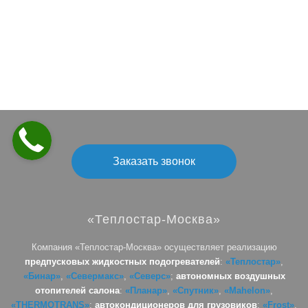
Заказать звонок
«Теплостар-Москва»
Компания «Теплостар-Москва» осуществляет реализацию
предпусковых жидкостных подогревателей
:
«Теплостар»
,
«Бинар»
,
«Севермакс»
,
«Северс»
;
автономных воздушных
отопителей салона
:
«Планар»
,
«Спутник»
,
«Mahelon»
,
«THERMOTRANS»
;
автокондиционеров для грузовиков
:
«Frost»
,