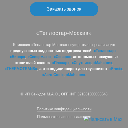
Заказать звонок
«Теплостар-Москва»
Компания «Теплостар-Москва» осуществляет реализацию
предпусковых жидкостных подогревателей
:
«Теплостар»
,
«Бинар»
,
«Севермакс»
,
«Северс»
;
автономных воздушных
отопителей салона
:
«Планар»
,
«Спутник»
,
«Mahelon»
,
«THERMOTRANS»
;
автокондиционеров для грузовиков
:
«Frost»
,
«Aero-Cool»
,
«Mahelon»
.
© ИП Сейидов М.А.О., ОГРНИП 321631300055348
Политика конфиденциальности
Пользовательское соглашение