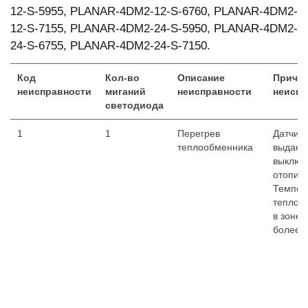
12-S-5955, PLANAR-4DM2-12-S-6760, PLANAR-4DM2-
12-S-7155, PLANAR-4DM2-24-S-5950, PLANAR-4DM2-
24-S-6755, PLANAR-4DM2-24-S-7150.
Код
Кол-во
Описание
Причи
неисправности
миганий
неисправности
неиспр
светодиода
1
1
Перегрев
Датчик 
теплообменника
выдает 
выключ
отопите
Темпер
теплоо
в зоне 
более 