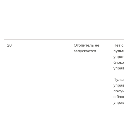
20
Отопитель не
Нет св
запускается
пульто
управл
блоком
управл
Пульт
управл
получа
с блока
управл