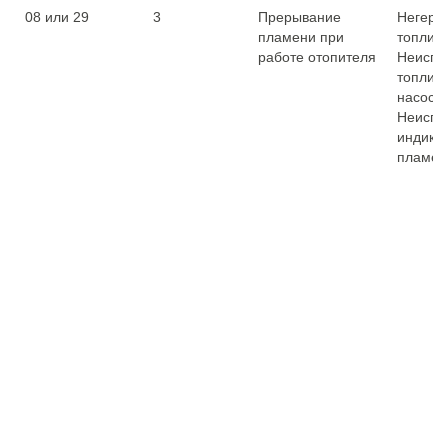
08 или 29
3
Прерывание
Негерм
пламени при
топлив
работе отопителя
Неиспр
топлив
насоса.
Неиспр
индика
пламен