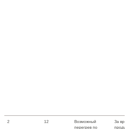
2
12
Возможный
За вре
перегрев по
продув