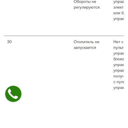
Обороты не
управл
регулируются.
электр
или бло
управл
30
Отопитель не
Нет св
запускается
пульто
управл
блоком
управл
управл
получа
с пульт
управл