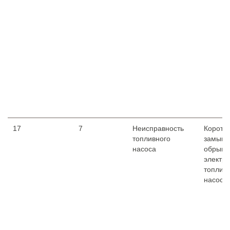
17
7
Неисправность
Коротк
топливного
замыка
насоса
обрыв 
электр
топлив
насоса.