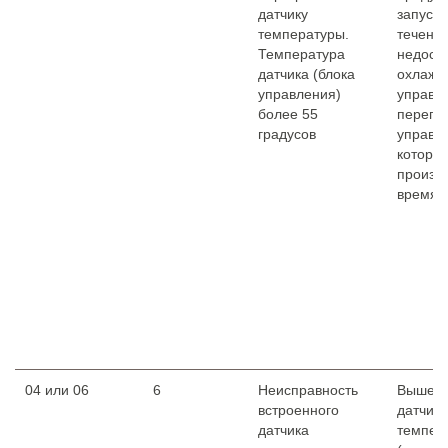
датчику
запуско
температуры.
течение
Температура
недост
датчика (блока
охлажд
управления)
управл
более 55
перегре
градусов
управл
которы
произо
время 
04 или 06
6
Неисправность
Вышел 
встроенного
датчик
датчика
темпер