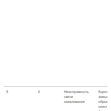
9
4
Неисправность
Коротк
свечи
замыка
накаливания
обрыв,
неиспр