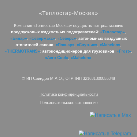
«Теплостар-Москва»
Компания «Теплостар-Москва» осуществляет реализацию
предпусковых жидкостных подогревателей
:
«Теплостар»
,
«Бинар»
,
«Севермакс»
,
«Северс»
;
автономных воздушных
отопителей салона
:
«Планар»
,
«Спутник»
,
«Mahelon»
,
«THERMOTRANS»
;
автокондиционеров для грузовиков
:
«Frost»
,
«Aero-Cool»
,
«Mahelon»
.
© ИП Сейидов М.А.О., ОГРНИП 321631300055348
Политика конфиденциальности
Пользовательское соглашение