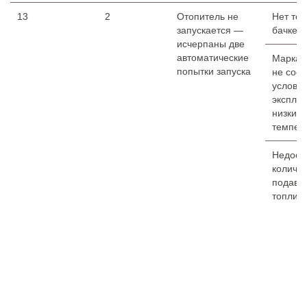
13
2
Отопитель не
Нет топ
запускается —
бачке.
исчерпаны две
автоматические
Марка 
попытки запуска
не соот
услови
эксплу
низких
темпер
Недост
количе
подава
топлива