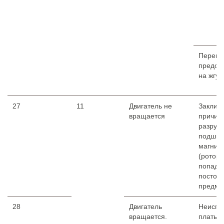
Перего
предох
на жгут
27
11
Двигатель не
Заклин
вращается
причин
разруш
подшип
магнит
(ротора
попада
постор
предмет
28
Двигатель
Неиспр
вращается.
платы