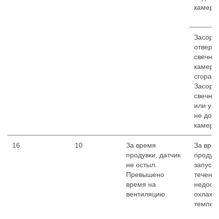
камеру 
Засоре
отверст
свечно
камеры
сгорани
Засоре
свечная
или ус
не до у
камере 
16
10
За время
За вре
продувки, датчик
продув
не остыл.
запуско
Превышено
течение
время на
недост
вентиляцию.
охлажд
темпер