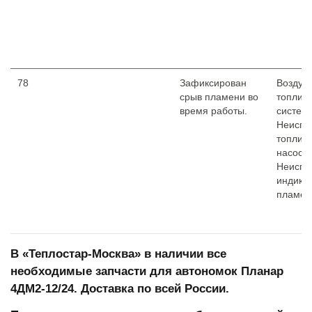
78
Зафиксирован
Воздух 
срыв пламени во
топлив
время работы.
системе
Неиспр
топлив
насоса.
Неиспр
индика
пламен
В «Теплостар-Москва»
в наличии все
необходимые запчасти для автономок Планар
4ДМ2-12/24. Доставка по всей России.