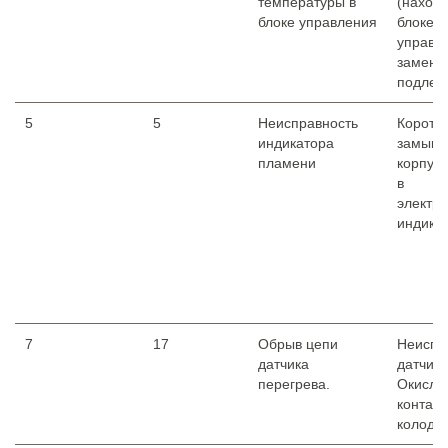
температуры в
(находи
блоке управления
блоке
управл
замене
подлежи
5
5
Неисправность
Коротк
индикатора
замыка
пламени
корпус
в
электр
индика
7
17
Обрыв цепи
Неиспр
датчика
датчика
перегрева.
Окисле
контакт
колодке