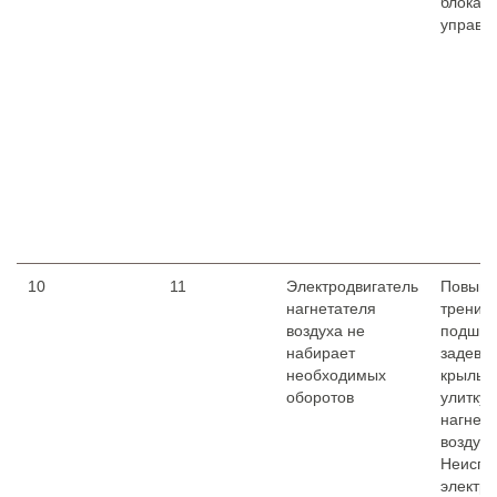
блока
управл
10
11
Электродвигатель
Повыш
нагнетателя
трение 
воздуха не
подшип
набирает
задева
необходимых
крыльча
оборотов
улитку 
нагнет
воздуха
Неиспр
электр