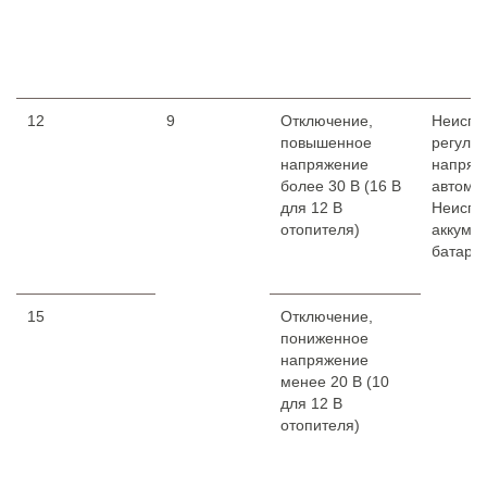
12
9
Отключение,
Неиспр
повышенное
регуля
напряжение
напряж
более 30 В (16 В
автомо
для 12 В
Неиспр
отопителя)
аккуму
батаре
15
Отключение,
пониженное
напряжение
менее 20 В (10
для 12 В
отопителя)