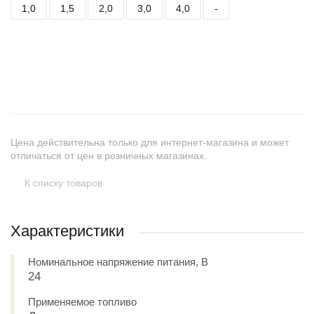
1,0
1,5
2,0
3,0
4,0
-
+
−
Цена действительна только для интернет-магазина и может
отличаться от цен в розничных магазинах.
К списку товаров
Характеристики
Номинальное напряжение питания, В
24
Применяемое топливо