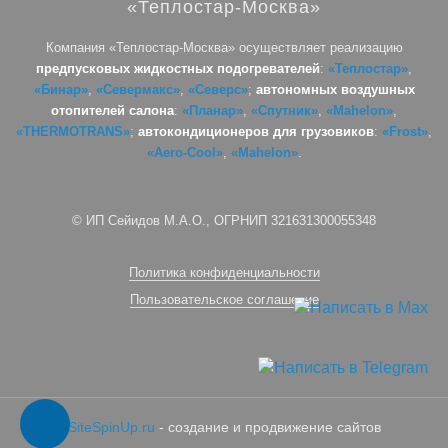
«Теплостар-Москва»
Компания «Теплостар-Москва» осуществляет реализацию
предпусковых жидкостных подогревателей
:
«Теплостар»
,
«Бинар»
,
«Севермакс»
,
«Северс»
;
автономных воздушных
отопителей салона
:
«Планар»
,
«Спутник»
,
«Mahelon»
,
«THERMOTRANS»
;
автокондиционеров для грузовиков
:
«Frost»
,
«Aero-Cool»
,
«Mahelon»
.
© ИП Сейидов М.А.О., ОГРНИП 321631300055348
Политика конфиденциальности
Пользовательское соглашение
SiteSpinUp.ru
- создание и продвижение сайтов