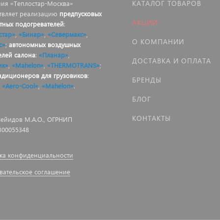
КАТАЛОГ ТОВАРОВ
ия «Теплостар-Москва»
твляет реализацию
предпусковых
АКЦИИ
тных подогревателей
:
стар»
,
«Бинар»
,
«Севермакс»
,
О КОМПАНИИ
с»
;
автономных воздушных
елей салона
:
«Планар»
,
ДОСТАВКА И ОПЛАТА
ик»
,
«Mahelon»
,
«THERMOTRANS»
;
ндиционеров для грузовиков
:
БРЕНДЫ
,
«Aero-Cool»
,
«Mahelon»
.
БЛОГ
КОНТАКТЫ
ейидов М.А.О., ОГРНИП
300055348
ка конфиденциальности
вательское соглашение