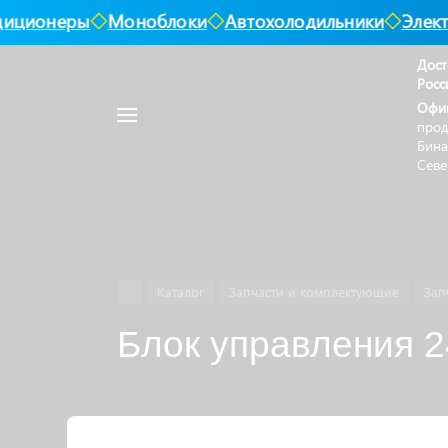
диционеры
Моноблоки
Автохолодильники
Элект
Дост
Росс
Например,
Офи
Найти
воздушный
в каталоге
прод
отопитель
Бина
Севе
Каталог
Запчасти и комплектующие
Зап
Блок управления 2