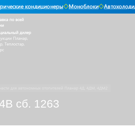
рические кондиционеры
Моноблоки
Автохолодил
авка по всей
ии
циальный дилер
укции Планар,
р, Теплостар,
рс
части для автономных отопителей Планар 4Д, 4ДМ, 4ДМ2
4В сб. 1263