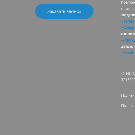
Компан
осущес
Заказать звонок
жидкос
«Тепло
«Север
отопит
«Спутн
автоко
«Frost»
© ИП С
321631
Полити
Пользо